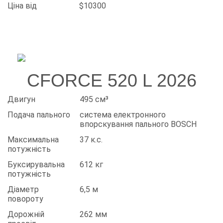
Ціна від
$10300
CFORCE 520 L 2026
Двигун
495 см³
Подача пального
система електронного
впорскування пального BOSCH
Максимальна
37 к.с.
потужність
Буксирувальна
612 кг
потужність
Діаметр
6,5 м
повороту
Дорожній
262 мм