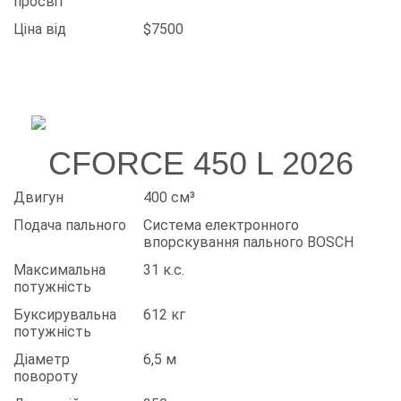
просвіт
Ціна від
$7500
CFORCE 450 L 2026
Двигун
400 см³
Подача пального
Система електронного
впорскування пального BOSCH
Максимальна
31 к.с.
потужність
Буксирувальна
612 кг
потужність
Діаметр
6,5 м
повороту