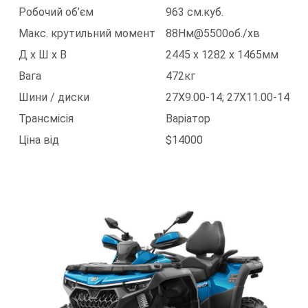
Робочий об’єм
963 см.куб.
Макс. крутильний момент
88Нм@5500об./хв
Д х Ш х В
2445 x 1282 x 1465мм
Вага
472кг
Шини / диски
27X9.00-14; 27X11.00-14
Трансмісія
Варіатор
Ціна від
$14000