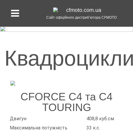
Сайт офіційного дистриб’ютора CFMOTO
Квадроцикл
CFORCE C4 та C4
TOURING
Двигун
408,8 куб.см
Максимальна потужність
33 к.с.