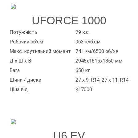
UFORCE 1000
Потужність
79 к.с.
Робочий об’єм
963 куб.см.
Макс. крутильний момент
74 Н•м/6500 об/хв
Д х Ш х В
2945х1615х1850 мм
Вага
650 кг
Шини / диски
27 x 9, R14; 27 x 11, R14
Ціна від
$17000
U6 EV