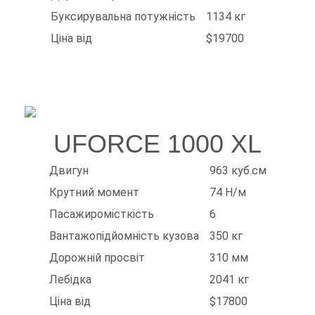
Буксирувальна потужність
1134 кг
Ціна від
$19700
UFORCE 1000 XL
Двигун
963 куб.см
Крутний момент
74 Н/м
Пасажиромісткість
6
Вантажопідйомність кузова
350 кг
Дорожній просвіт
310 мм
Лебідка
2041 кг
Ціна від
$17800