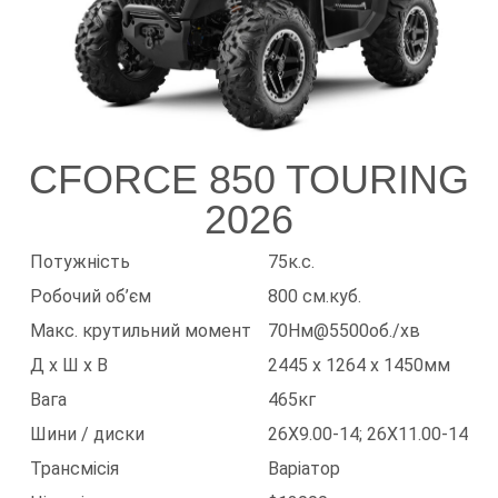
CFORCE 850 TOURING
2026
Потужність
75к.с.
Робочий об’єм
800 см.куб.
Макс. крутильний момент
70Нм@5500об./хв
Д х Ш х В
2445 x 1264 x 1450мм
Вага
465кг
Шини / диски
26X9.00-14; 26X11.00-14
Трансмісія
Варіатор