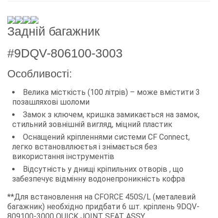
Задній багажник
#9DQV-806100-3003
Особливості:
Велика місткість (100 літрів) – може вмістити 3
позашляхові шоломи
Замок з ключем, кришка замикається на замок,
стильний зовнішній вигляд, міцний пластик
Оснащений кріпленнями системи CF Connect,
легко встановллюєтья і знімається без
використання інструментів
Відсутність у днищі кріпильних отворів , що
забезпечує відмінну водонепроникність кофра
**Для встановлення на CFORCE 450S/L (металевий
багажник) необхідно придбати 6 шт. кріплень 9DQV-
809100-3000 QUICK JOINT SEAT ASSY