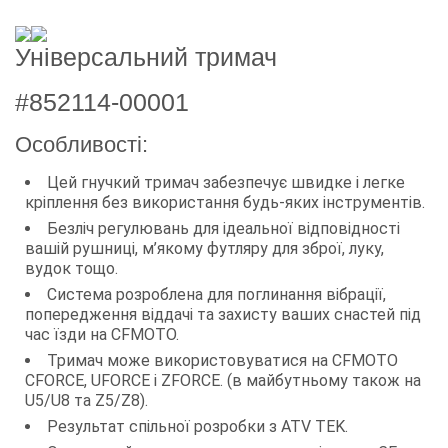
Універсальний тримач
#852114-00001
Особливості:
Цей гнучкий тримач забезпечує швидке і легке
кріплення без використання будь-яких інструментів.
Безліч регулювань для ідеальної відповідності
вашій рушниці, м’якому футляру для зброї, луку,
вудок тощо.
Система розроблена для поглинання вібрації,
попередження віддачі та захисту ваших снастей під
час їзди на CFMOTO.
Тримач може використовуватися на CFMOTO
CFORCE, UFORCE і ZFORCE. (в майбутньому також на
U5/U8 та Z5/Z8).
Результат спільної розробки з ATV TEK.