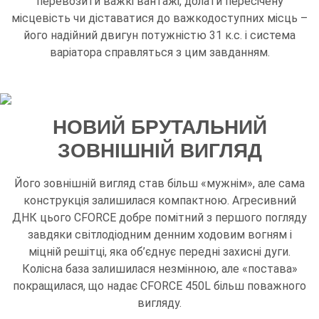
перевозити важкі вантажі, долати пересічену
місцевість чи діставатися до важкодоступних місць –
його надійний двигун потужністю 31 к.с. і система
варіатора справляться з цим завданням.
НОВИЙ БРУТАЛЬНИЙ
ЗОВНІШНІЙ ВИГЛЯД
Його зовнішній вигляд став більш «мужнім», але сама
конструкція залишилася компактною. Агресивний
ДНК цього CFORCE добре помітний з першого погляду
завдяки світлодіодним денним ходовим вогням і
міцній решітці, яка об’єднує передні захисні дуги.
Колісна база залишилася незмінною, але «постава»
покращилася, що надає CFORCE 450L більш поважного
вигляду.