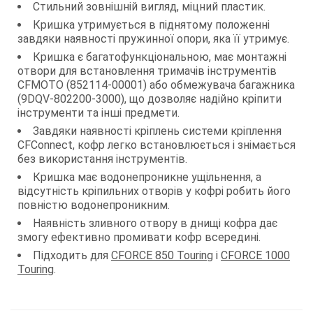
Стильний зовнішній вигляд, міцний пластик.
Кришка утримується в піднятому положенні
завдяки наявності пружинної опори, яка її утримує.
Кришка є багатофункціональною, має монтажні
отвори для встановлення тримачів інструментів
CFMOTO (852114-00001) або обмежувача багажника
(9DQV-802200-3000), що дозволяє надійно кріпити
інструменти та інші предмети.
Завдяки наявності кріплень системи кріплення
CFConnect, кофр легко встановлюється і знімається
без використання інструментів.
Кришка має водонепроникне ущільнення, а
відсутність кріпильних отворів у кофрі робить його
повністю водонепроникним.
Наявність зливного отвору в днищі кофра дає
змогу ефективно промивати кофр всередині.
Підходить для
CFORCE 850 Touring
і
CFORCE 1000
Touring
.