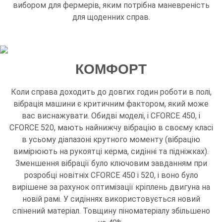
вибором для фермерів, яким потрібна маневреність
для щоденних справ.
КОМФОРТ
Коли справа доходить до довгих годин роботи в полі,
вібрація машини є критичним фактором, який може
вас виснажувати. Обидві моделі, і CFORCE 450, і
CFORCE 520, мають найнижчу вібрацію в своєму класі
в усьому діапазоні крутного моменту (вібрацію
вимірюють на рукоятці керма, сидінні та підніжках).
Зменшення вібрації було ключовим завданням при
розробці новітніх CFORCE 450 і 520, і воно було
вирішене за рахунок оптимізації кріплень двигуна на
новій рамі. У сидіннях використовується новий
спінений матеріал. Товщину піноматеріалу збільшено