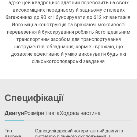
адже цей квадроцикл здатний перевозити на своїх
високоміцних передньому й задньому сталевих
багажниках до 90 кг і буксирувати до 612 кг вантажів.
Його міцна конструкція та вражаючі можливості
перевезення й буксирування роблять його ідеальним
транспортним засобом для транспортування
інструментів, обладнання, кормів і врожаю, що
дозволяє ефективно й уміло виконувати будь-які
сільськогосподарські завдання.
Специфікації
Двигун
Розміри і вага
Ходова частина
Тип
Одноциліндровий чотиритактний двигун з
двигуна
системою рідинного охолодження, з