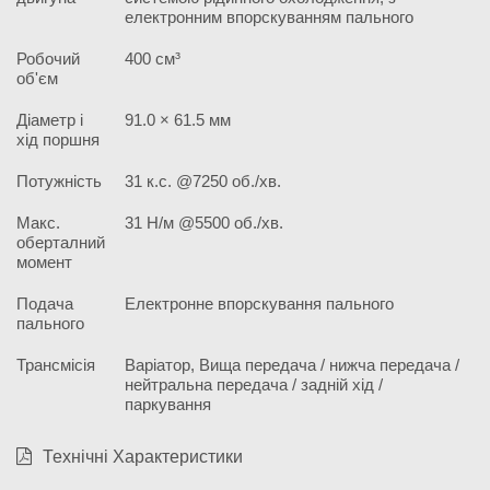
електронним впорскуванням пального
Робочий
400 см³
об'єм
Діаметр і
91.0 × 61.5 мм
хід поршня
Потужність
31 к.с. @7250 об./хв.
Макс.
31 Н/м @5500 об./хв.
оберталний
момент
Подача
Електронне впорскування пального
пального
Трансмісія
Варіатор, Вища передача / нижча передача /
нейтральна передача / задній хід /
паркування
Технічні Характеристики