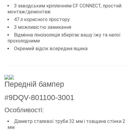
З заводським кріпленням CF CONNECT, простий
монтаж/демонтаж
47 л корисного простору
З можливістю замикання
Відмінна піноізоляція зберігає вашу їжу та напої
прохолодними
Окремий відсік всередині ящика
Передній бампер
#9DQV-801100-3001
Особливості:
Діаметр сталевої труби 32 мм і товщина стінки 2
мм