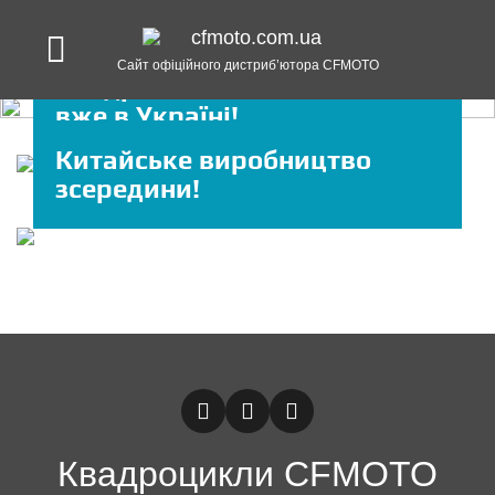
Статті
Сайт офіційного дистриб’ютора CFMOTO
Квадроцикли CFMOTO X8
вже в Україні!
Китайське виробництво
зсередини!
Квадроцикли CFMOTO