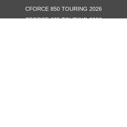
CFORCE 850 TOURING 2026
CFORCE 625 TOURING 2026
CFORCE 520 L 2026
CFORCE 450 L 2026
CFORCE 110
Квадроцикли GOES
Terrox 550L
Terrox 1000
Мотовсюдиходи CFMOTO