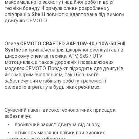
максимального захисту і надійної роботи всієї
техніки бренду. Формула оливи розроблена у
співпраці з
Shell
і повністю адаптована під вимоги
двигунів CFMOTO.
Олива
CFMOTO CRAFTED SAE 10W-40 / 10W-50 Full
Synthetic
призначена для цілорічної експлуатації в
широкому спектрі техніки: ATV, SxS / UTV,
мотоциклах, а також дорожніх і позашляхових
моделях CFMOTO. Продукт підходить для двигунів
як з мокрим зчепленням, так і без нього,
забезпечуючи стабільну роботу трансмісії і
силового агрегату в будь-яких режимах.
Сучасний пакет високотехнологічних присадок
забезпечує:
посилений захист двигуна від зносу,
стійкість масляної плівки при високих
температурах і оборотах,