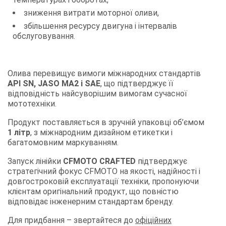
зниження витрати моторної оливи,
збільшення ресурсу двигуна і інтервалів
обслуговування.
Олива перевищує вимоги міжнародних стандартів
API SN, JASO MA2 і SAE
, що підтверджує її
відповідність найсуворішим вимогам сучасної
мототехніки.
Продукт поставляється в зручній упаковці об’ємом
1 літр
, з міжнародним дизайном етикетки і
багатомовним маркуванням.
Запуск лінійки
CFMOTO CRAFTED
підтверджує
стратегічний фокус CFMOTO на якості, надійності і
довгостроковій експлуатації техніки, пропонуючи
клієнтам оригінальний продукт, що повністю
відповідає інженерним стандартам бренду.
Для придбання – звертайтеся до
офіційних