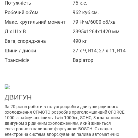
Потужність
75 к.с.
Робочий об’єм
962 куб.см.
Макс. крутильний момент
79 Н•м/6000 об/хв
Д х Ш х В
2395x1264x1420 мм
Вага, споряджена
490 кг
Шини / диски
27 x 9, R14; 27 x 11, R14
Трансмісія
Варіатор
ДВИГУН
За 20 років роботи в галузі розробки двигунів рідинного
охолодження CFMOTO розробив приголомшливий CFORCE
1000 із найсучаснішим v-twin 1000cc, SOHC, 8-клапанним
двигуном з рідинним охолодженням, який живиться
електронною паливною форсункою BOSCH. Складна
електронна система впорскування палива автоматично