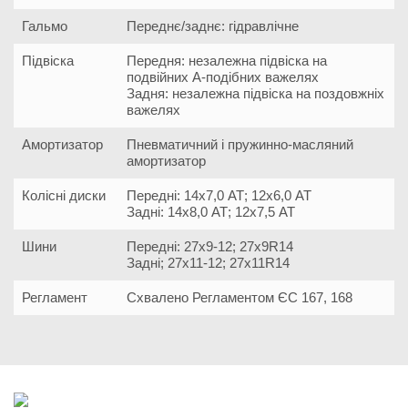
Гальмо
Переднє/заднє: гідравлічне
Підвіска
Передня: незалежна підвіска на
подвійних А-подібних важелях
Задня: незалежна підвіска на поздовжніх
важелях
Амортизатор
Пневматичний і пружинно-масляний
амортизатор
Колісні диски
Передні: 14х7,0 АТ; 12х6,0 АТ
Задні: 14х8,0 АТ; 12х7,5 АТ
Шини
Передні: 27х9-12; 27х9R14
Задні; 27х11-12; 27х11R14
Регламент
Схвалено Регламентом ЄС 167, 168
15 фото