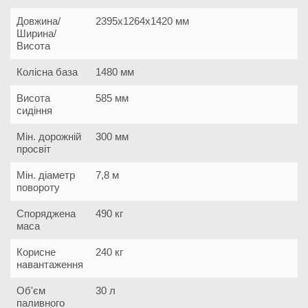
Довжина/
2395х1264х1420 мм
Ширина/
Висота
Колісна база
1480 мм
Висота
585 мм
сидіння
Мін. дорожній
300 мм
просвіт
Мін. діаметр
7,8 м
повороту
Споряджена
490 кг
маса
Корисне
240 кг
навантаження
Об'єм
30 л
паливного