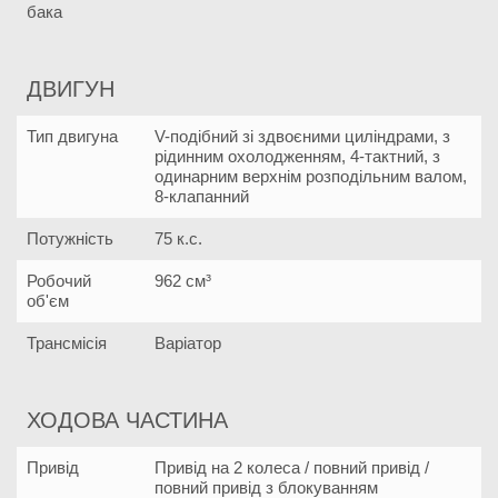
бака
ДВИГУН
Тип двигуна
V-подібний зі здвоєними циліндрами, з
рідинним охолодженням, 4-тактний, з
одинарним верхнім розподільним валом,
8-клапанний
Потужність
75 к.с.
Робочий
962 см³
об'єм
Трансмісія
Варіатор
ХОДОВА ЧАСТИНА
Привід
Привід на 2 колеса / повний привід /
повний привід з блокуванням