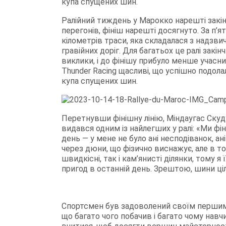
купа спущених шин.
Ралійний тиждень у Марокко нарешті закін
перегонів, фініш нарешті досягнуто. За п’я
кілометрів траси, яка складалася з надзви
гравійних доріг. Для багатьох це ралі закі
виклики, і до фінішу прибуло менше учасн
Thunder Racing щасливі, що успішно подол
купа спущених шин.
Перетнувши фінішну лінію, Міндаугас Скуду
видався одним із найлегших у ралі: «Ми фі
день — у мене не було ані несподіванок, а
через дюни, що фізично виснажує, але в то
швидкісні, так і кам’янисті ділянки, тому 
пригод в останній день. Зрештою, шини ціл
Спортсмен був задоволений своїм першим ф
що багато чого побачив і багато чому навч