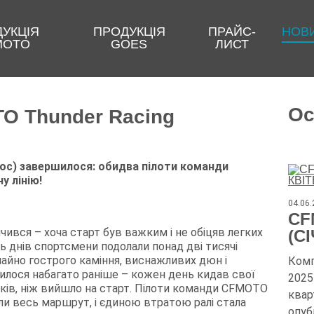
УКЦІЯ
ПРОДУКЦІЯ
ПРАЙС-
НОВ
MOTO
GOES
ЛИСТ
Ос
TO Thunder Racing
roc) завершилося: обидва пілоти команди
у лінію
!
04.06
CF
чився – хоча старт був важким і не обіцяв легких
(С
ть днів спортсмени подолали понад дві тисячі
чайно гострого каміння, виснажливих дюн і
Комп
нчилося набагато раніше – кожен день кидав свої
2025 
иків, ніж вийшло на старт. Пілоти команди CFMOTO
квар
али весь маршрут, і єдиною втратою ралі стала
опуб