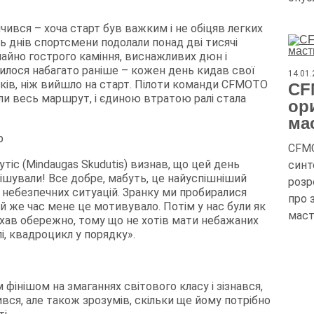
чився – хоча старт був важким і не обіцяв легких
ть днів спортсмени подолали понад дві тисячі
чайно гострого каміння, виснажливих дюн і
нчилося набагато раніше – кожен день кидав свої
14.01
иків, ніж вийшло на старт. Пілоти команди CFMOTO
CF
али весь маршрут, і єдиною втратою ралі стала
ор
ма
CFMO
тіс (Mindaugas Skudutis) визнав, що цей день
синт
нішували! Все добре, мабуть, це найуспішніший
розр
ні небезпечних ситуацій. Зранку ми пробиралися
про 
й же час мене це мотивувало. Потім у нас були як
маст
я їхав обережно, тому що не хотів мати небажаних
і, квадроцикл у порядку».
інішом на змаганнях світового класу і зізнався,
ився, але також зрозумів, скільки ще йому потрібно