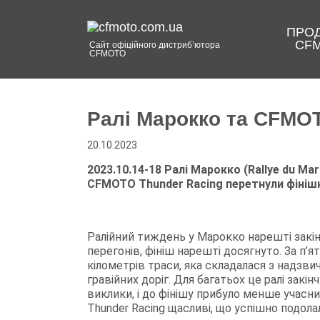
ПРОД
CF
Сайт офіційного дистриб’ютора
CFMOTO
Ралі Марокко та CFMO
20.10.2023
2023.10.14-18
Ралі Марокко (Rallye du Ma
CFMOTO
Thunder Racing
перетнули фінішн
Ралійний тиждень у Марокко нарешті закін
перегонів, фініш нарешті досягнуто. За п’я
кілометрів траси, яка складалася з надзви
гравійних доріг. Для багатьох це ралі закі
виклики, і до фінішу прибуло менше учасн
Thunder Racing щасливі, що успішно подол