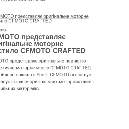
.2026
MOTO представляє
игінальне моторне
стило CFMOTO CRAFTED
TO представляє оригінальне повністю
етичне моторне масло CFMOTO CRAFTED,
облене спільно з Shell CFMOTO оголошує
запуск лінійки оригінальних моторних олив і
ильних матеріалів…