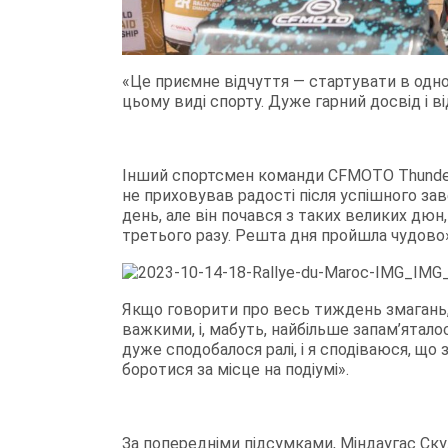
«Це приємне відчуття — стартувати в одно
цьому виді спорту. Дуже гарний досвід і ві
Інший спортсмен команди CFMOTO Thunder 
не приховував радості після успішного за
день, але він почався з таких великих дюн
третього разу. Решта дня пройшла чудово»
Якщо говорити про весь тиждень змагань,
важкими, і, мабуть, найбільше запам’ятало
дуже сподобалося ралі, і я сподіваюся, щ
боротися за місце на подіумі».
За попередніми підсумками, Міндаугас Скуд