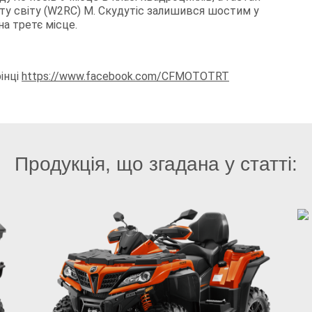
ату світу (W2RC) М. Скудутіс залишився шостим у
на третє місце.
рінці
https://www.facebook.com/CFMOTOTRT
Продукція, що згадана у статті: