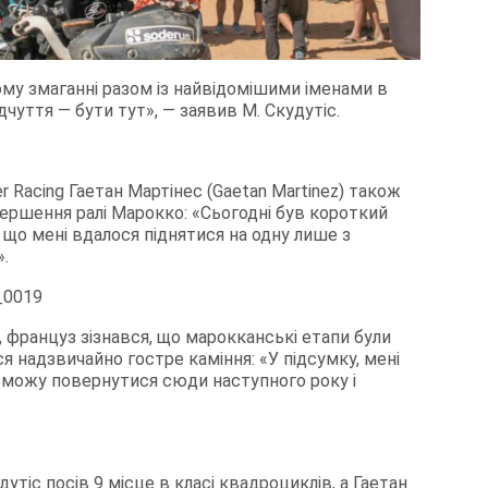
му змаганні разом із найвідомішими іменами в
дчуття — бути тут», — заявив М. Скудутіс.
Racing Гаетан Мартінес (Gaetan Martinez) також
вершення ралі Марокко: «Сьогодні був короткий
, що мені вдалося піднятися на одну лише з
.
 француз зізнався, що марокканські етапи були
ся надзвичайно гостре каміння: «У підсумку, мені
о зможу повернутися сюди наступного року і
утіс посів 9 місце в класі квадроциклів, а Гаетан